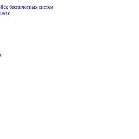
ойск беспилотных систем
ракту
u