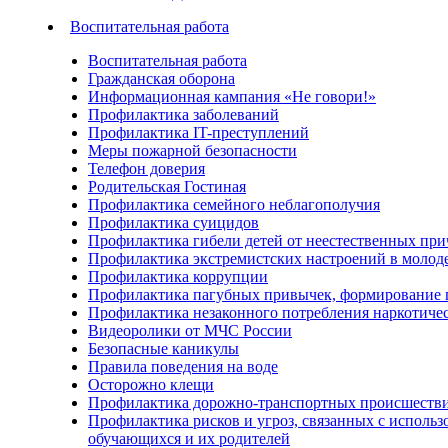
Воспитательная работа
Воспитательная работа
Гражданская оборона
Информационная кампания «Не говори!»
Профилактика заболеваний
Профилактика IT-преступлений
Меры пожарной безопасности
Телефон доверия
Родительская Гостиная
Профилактика семейного неблагополучия
Профилактика суицидов
Профилактика гибели детей от неестественных пр
Профилактика экстремистских настроений в молод
Профилактика коррупции
Профилактика пагубных привычек, формирование п
Профилактика незаконного потребления наркотичес
Видеоролики от МЧС России
Безопасные каникулы
Правила поведения на воде
Осторожно клещи
Профилактика дорожно-транспортных происшеств
Профилактика рисков и угроз, связанных с испол
обучающихся и их родителей