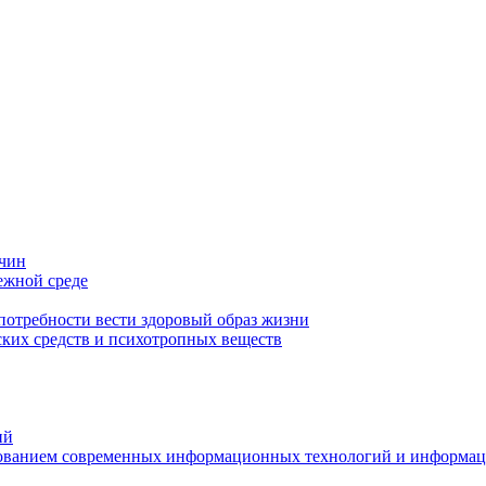
ичин
ежной среде
отребности вести здоровый образ жизни
ких средств и психотропных веществ
ий
ьзованием современных информационных технологий и информа