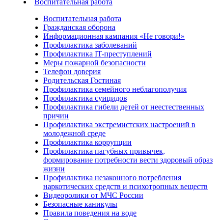
Воспитательная работа
Воспитательная работа
Гражданская оборона
Информационная кампания «Не говори!»
Профилактика заболеваний
Профилактика IT-преступлений
Меры пожарной безопасности
Телефон доверия
Родительская Гостиная
Профилактика семейного неблагополучия
Профилактика суицидов
Профилактика гибели детей от неестественных
причин
Профилактика экстремистских настроений в
молодежной среде
Профилактика коррупции
Профилактика пагубных привычек,
формирование потребности вести здоровый образ
жизни
Профилактика незаконного потребления
наркотических средств и психотропных веществ
Видеоролики от МЧС России
Безопасные каникулы
Правила поведения на воде