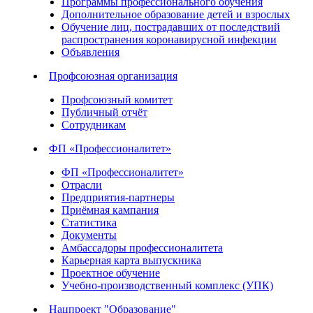
Программы профессионального обучения
Дополнительное образование детей и взрослых
Обучение лиц, пострадавших от последствий
распространения коронавирусной инфекции
Объявления
Профсоюзная организация
Профсоюзный комитет
Публичный отчёт
Сотрудникам
ФП «Профессионалитет»
ФП «Профессионалитет»
Отрасли
Предприятия-партнеры
Приёмная кампания
Статистика
Документы
Амбассадоры профессионалитета
Карьерная карта выпускника
Проектное обучение
Учебно-производственный комплекс (УПК)
Нацпроект "Образование"