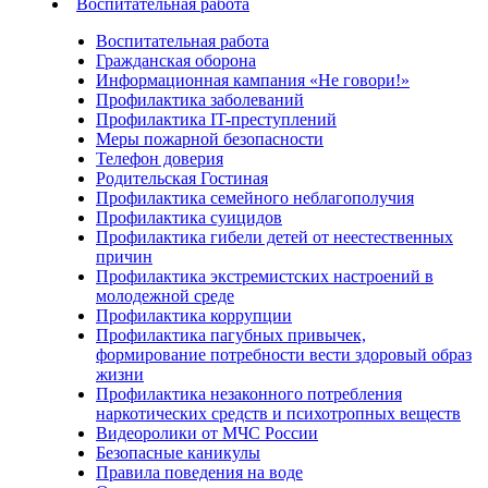
Воспитательная работа
Воспитательная работа
Гражданская оборона
Информационная кампания «Не говори!»
Профилактика заболеваний
Профилактика IT-преступлений
Меры пожарной безопасности
Телефон доверия
Родительская Гостиная
Профилактика семейного неблагополучия
Профилактика суицидов
Профилактика гибели детей от неестественных
причин
Профилактика экстремистских настроений в
молодежной среде
Профилактика коррупции
Профилактика пагубных привычек,
формирование потребности вести здоровый образ
жизни
Профилактика незаконного потребления
наркотических средств и психотропных веществ
Видеоролики от МЧС России
Безопасные каникулы
Правила поведения на воде