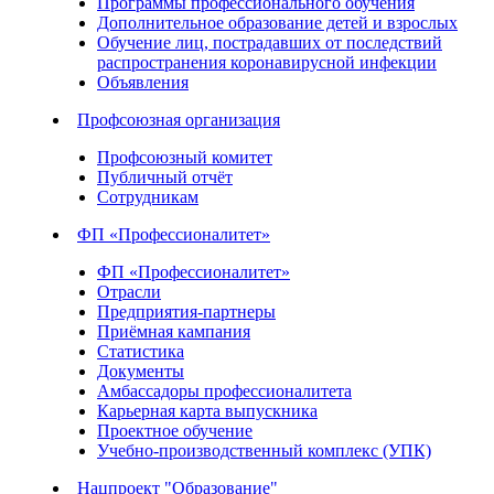
Программы профессионального обучения
Дополнительное образование детей и взрослых
Обучение лиц, пострадавших от последствий
распространения коронавирусной инфекции
Объявления
Профсоюзная организация
Профсоюзный комитет
Публичный отчёт
Сотрудникам
ФП «Профессионалитет»
ФП «Профессионалитет»
Отрасли
Предприятия-партнеры
Приёмная кампания
Статистика
Документы
Амбассадоры профессионалитета
Карьерная карта выпускника
Проектное обучение
Учебно-производственный комплекс (УПК)
Нацпроект "Образование"