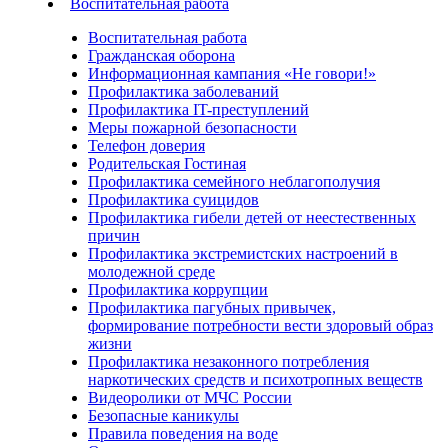
Воспитательная работа
Воспитательная работа
Гражданская оборона
Информационная кампания «Не говори!»
Профилактика заболеваний
Профилактика IT-преступлений
Меры пожарной безопасности
Телефон доверия
Родительская Гостиная
Профилактика семейного неблагополучия
Профилактика суицидов
Профилактика гибели детей от неестественных
причин
Профилактика экстремистских настроений в
молодежной среде
Профилактика коррупции
Профилактика пагубных привычек,
формирование потребности вести здоровый образ
жизни
Профилактика незаконного потребления
наркотических средств и психотропных веществ
Видеоролики от МЧС России
Безопасные каникулы
Правила поведения на воде