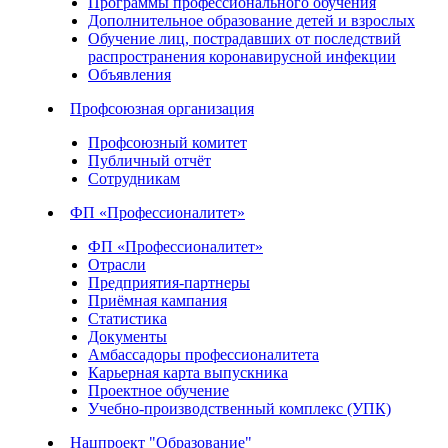
Программы профессионального обучения
Дополнительное образование детей и взрослых
Обучение лиц, пострадавших от последствий
распространения коронавирусной инфекции
Объявления
Профсоюзная организация
Профсоюзный комитет
Публичный отчёт
Сотрудникам
ФП «Профессионалитет»
ФП «Профессионалитет»
Отрасли
Предприятия-партнеры
Приёмная кампания
Статистика
Документы
Амбассадоры профессионалитета
Карьерная карта выпускника
Проектное обучение
Учебно-производственный комплекс (УПК)
Нацпроект "Образование"