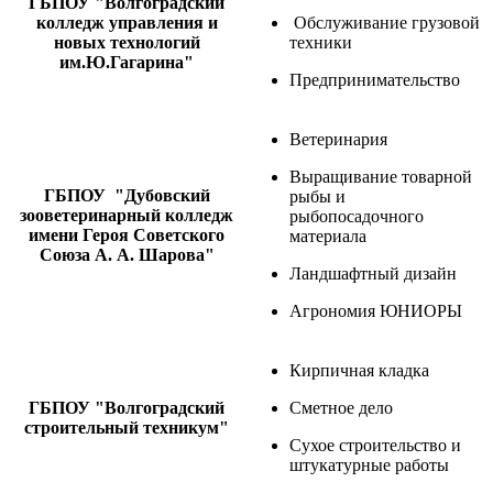
ГБПОУ "Волгоградский
колледж управления и
Обслуживание грузовой
новых технологий
техники
им.Ю.Гагарина"
Предпринимательство
Ветеринария
Выращивание товарной
ГБПОУ "Дубовский
рыбы и
зооветеринарный колледж
рыбопосадочного
имени Героя Советского
материала
Союза А. А. Шарова"
Ландшафтный дизайн
Агрономия ЮНИОРЫ
Кирпичная кладка
ГБПОУ "Волгоградский
Сметное дело
строительный техникум"
Сухое строительство и
штукатурные работы