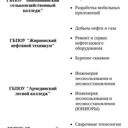
ГБПОУ "Новоаннинский
селькохозяйственный
Разработка мобильных
колледж"
приложений
Добыча нефти и газа
Ремонт и сервис
ГБПОУ "Жирновский
нефтегазового
нефтяной техникум"
оборудования
Бурение скважин
Инженерия
лесопользования и
лесовосстановления
ГБПОУ "Арчединский
Инженерия
лесной колледж"
лесопользования и
лесовосстановления
(ЮНИОРЫ)
Сварочные технологии