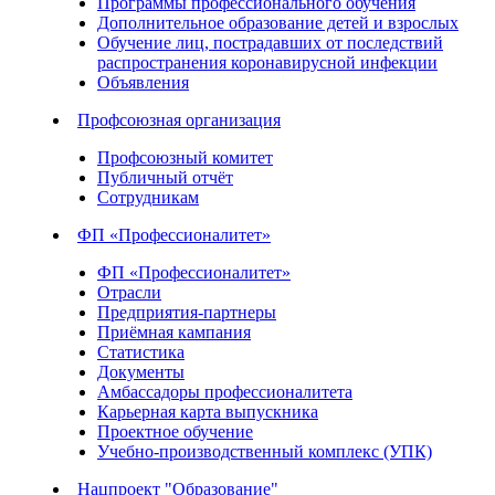
Программы профессионального обучения
Дополнительное образование детей и взрослых
Обучение лиц, пострадавших от последствий
распространения коронавирусной инфекции
Объявления
Профсоюзная организация
Профсоюзный комитет
Публичный отчёт
Сотрудникам
ФП «Профессионалитет»
ФП «Профессионалитет»
Отрасли
Предприятия-партнеры
Приёмная кампания
Статистика
Документы
Амбассадоры профессионалитета
Карьерная карта выпускника
Проектное обучение
Учебно-производственный комплекс (УПК)
Нацпроект "Образование"