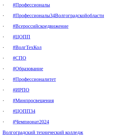
·
#Профессионалы
·
#Профессионалы34Волгоградскойобласти
·
#Всероссийскоедвижение
·
#ЦОПП
·
#ВолгТехКол
·
#СПО
·
#Образование
·
#Профессионалитет
·
#ИРПО
·
#Минпросвещения
·
#ЦОПП34
·
#Чемпионат2024
Волгоградский технический колледж