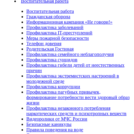
Воспитательная работа
Воспитательная работа
Гражданская оборона
Информационная кампания «Не говори!»
Профилактика заболеваний
Профилактика IT-преступлений
Меры пожарной безопасности
Телефон доверия
Родительская Гостиная
Профилактика семейного неблагополучия
Профилактика суицидов
Профилактика гибели детей от неестественных
причин
Профилактика экстремистских настроений в
молодежной среде
Профилактика коррупции
Профилактика пагубных привычек,
формирование потребности вести здоровый образ
жизни
Профилактика незаконного потребления
наркотических средств и психотропных веществ
Видеоролики от МЧС России
Безопасные каникулы
Правила поведения на воде