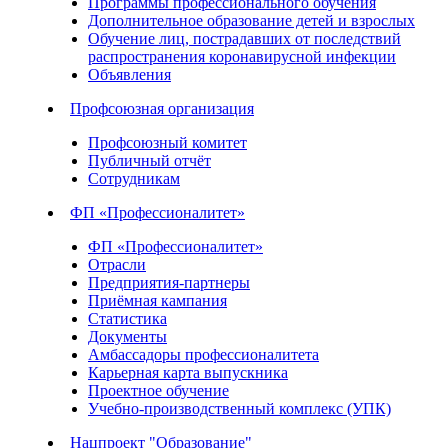
Программы профессионального обучения
Дополнительное образование детей и взрослых
Обучение лиц, пострадавших от последствий
распространения коронавирусной инфекции
Объявления
Профсоюзная организация
Профсоюзный комитет
Публичный отчёт
Сотрудникам
ФП «Профессионалитет»
ФП «Профессионалитет»
Отрасли
Предприятия-партнеры
Приёмная кампания
Статистика
Документы
Амбассадоры профессионалитета
Карьерная карта выпускника
Проектное обучение
Учебно-производственный комплекс (УПК)
Нацпроект "Образование"