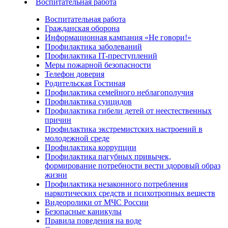
Воспитательная работа
Воспитательная работа
Гражданская оборона
Информационная кампания «Не говори!»
Профилактика заболеваний
Профилактика IT-преступлений
Меры пожарной безопасности
Телефон доверия
Родительская Гостиная
Профилактика семейного неблагополучия
Профилактика суицидов
Профилактика гибели детей от неестественных
причин
Профилактика экстремистских настроений в
молодежной среде
Профилактика коррупции
Профилактика пагубных привычек,
формирование потребности вести здоровый образ
жизни
Профилактика незаконного потребления
наркотических средств и психотропных веществ
Видеоролики от МЧС России
Безопасные каникулы
Правила поведения на воде