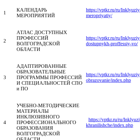
КАЛЕНДАРЬ
https://vptkr.ru/ru/Inklyuzi
1
МЕРОПРИЯТИЙ
meropriyatiy/
АТЛАС ДОСТУПНЫХ
ПРОФЕССИЙ
https://vptkr.ru/ru/Inklyuziy
2
ВОЛГОГРАДСКОЙ
dostupnykh-proffessiy-vo/
ОБЛАСТИ
АДАПТИРОВАННЫЕ
ОБРАЗОВАТЕЛЬНЫЕ
https://vptkr.ru/ru/Inklyuzi
3
ПРОГРАММЫ ПРОФЕССИЙ
obrazovanie/index.php
И СПЕЦИАЛЬНОСТЕЙ СПО
и ПО
УЧЕБНО-МЕТОДИЧЕСКИЕ
МАТЕРИАЛЫ
ИНКЛЮЗИВНОГО
https://vptkr.ru/ru/Inklyuz
4
ПРОФЕССИОНАЛЬНОГО
khranilishche/index.php
ОБРАЗОВАНИЯ
ВОЛГОГРАДСКОЙ
ОБЛАСТИ