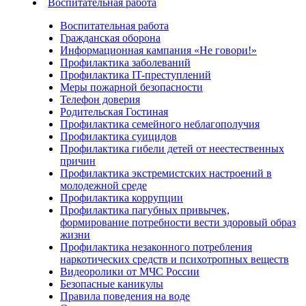
Воспитательная работа
Воспитательная работа
Гражданская оборона
Информационная кампания «Не говори!»
Профилактика заболеваний
Профилактика IT-преступлений
Меры пожарной безопасности
Телефон доверия
Родительская Гостиная
Профилактика семейного неблагополучия
Профилактика суицидов
Профилактика гибели детей от неестественных
причин
Профилактика экстремистских настроений в
молодежной среде
Профилактика коррупции
Профилактика пагубных привычек,
формирование потребности вести здоровый образ
жизни
Профилактика незаконного потребления
наркотических средств и психотропных веществ
Видеоролики от МЧС России
Безопасные каникулы
Правила поведения на воде