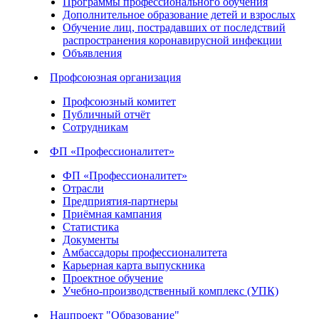
Программы профессионального обучения
Дополнительное образование детей и взрослых
Обучение лиц, пострадавших от последствий
распространения коронавирусной инфекции
Объявления
Профсоюзная организация
Профсоюзный комитет
Публичный отчёт
Сотрудникам
ФП «Профессионалитет»
ФП «Профессионалитет»
Отрасли
Предприятия-партнеры
Приёмная кампания
Статистика
Документы
Амбассадоры профессионалитета
Карьерная карта выпускника
Проектное обучение
Учебно-производственный комплекс (УПК)
Нацпроект "Образование"