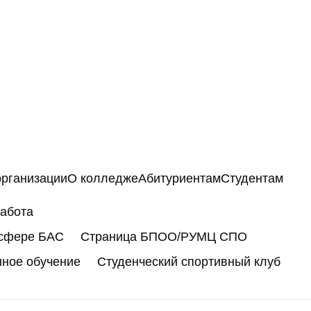
организации
О колледже
Абитуриентам
Студентам
работа
 сфере БАС
Страница БПОО/РУМЦ СПО
нное обучение
Студенческий спортивный клуб