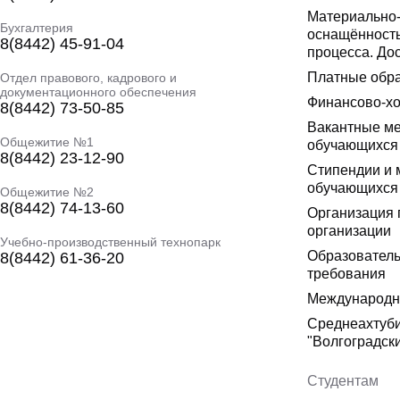
Материально-
Бухгалтерия
оснащённость
8(8442) 45-91-04
процесса. До
Платные обра
Отдел правового, кадрового и
документационного обеспечения
Финансово-хо
8(8442) 73-50-85
Вакантные ме
Общежитие №1
обучающихся
8(8442) 23-12-90
Стипендии и 
обучающихся
Общежитие №2
8(8442) 74-13-60
Организация 
организации
Учебно-производственный технопарк
Образователь
8(8442) 61-36-20
требования
Международно
Среднеахтуб
"Волгоградск
Студентам